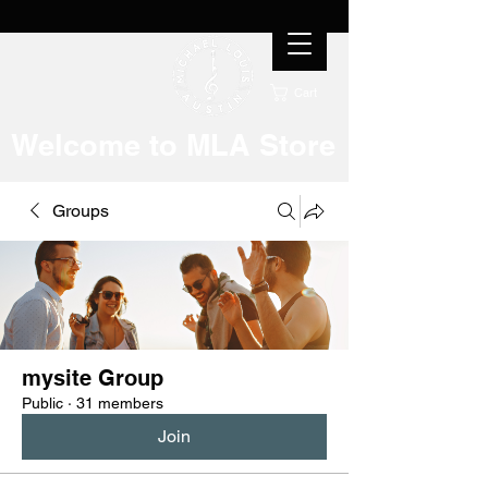
Cart
Welcome to MLA Store
Groups
mysite Group
Public
·
31 members
Join