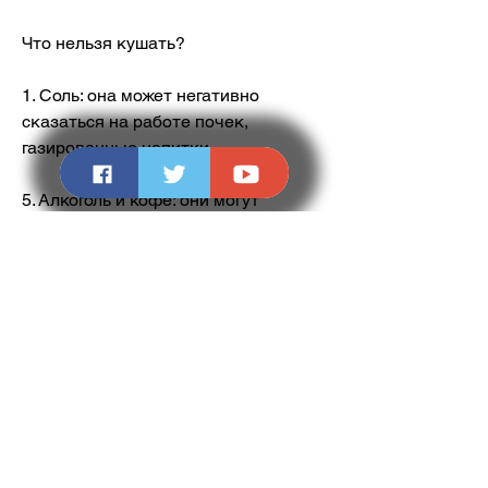
Что нельзя кушать?
1. Соль: она может негативно 
сказаться на работе почек, 
газированные напитки.
5. Алкоголь и кофе: они могут 
оказать негативное воздействие на 
почки.
Другие рекомендации
1. Старайтесь не переедать: 
переедание может привести к 
повышенному содержанию азота в 
крови и ухудшению работы почек.
2. Регулярно контролируйте 